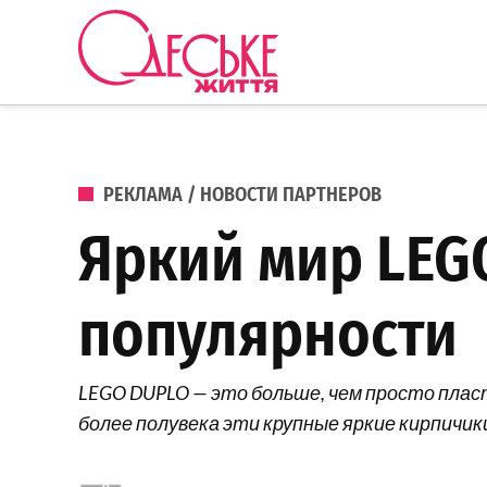
Перейти к содержанию
Одеське
життя
ОПУБЛИКОВАНО В
РЕКЛАМА / НОВОСТИ ПАРТНЕРОВ
Яркий мир LEG
популярности
LEGO DUPLO — это больше, чем просто плас
более полувека эти крупные яркие кирпичи