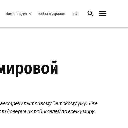
Открыть поиск
Фото | Видео
Война в Украине
UA
Open dropdown menu
 мировой
навстречу пытливому детскому уму. Уже
т доверие их родителей по всему миру.