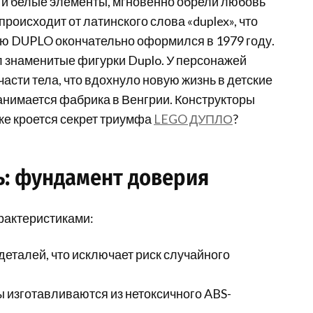
 и белые элементы, мгновенно обрели любовь
роисходит от латинского слова «duplex», что
ию DUPLO окончательно оформился в 1979 году.
ел знаменитые фигурки Duplo. У персонажей
сти тела, что вдохнуло новую жизнь в детские
анимается фабрика в Венгрии. Конструкторы
 же кроется секрет триумфа
LEGO ДУПЛО
?
ь: фундамент доверия
рактеристиками:
деталей, что исключает риск случайного
 изготавливаются из нетоксичного ABS-