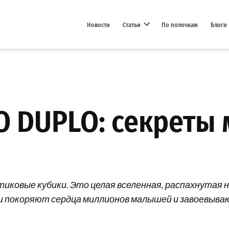
Новости
Статьи
По полочкам
Блоги
Open dropdown menu
O DUPLO: секреты
тиковые кубики. Это целая вселенная, распахнутая 
ки покоряют сердца миллионов малышей и завоевываю