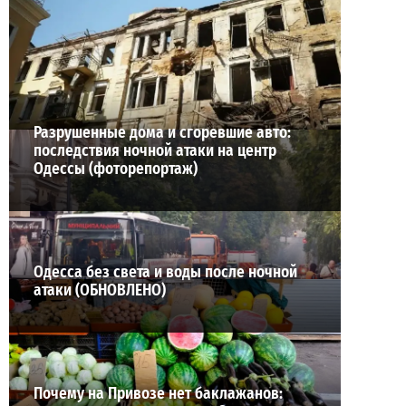
раненые (ОБНОВЛЕНО)
2
02-08-2026 в 22:15
ВИБОР РЕДАКЦИИ
Разрушенные дома и сгоревшие авто:
последствия ночной атаки на центр
Одессы (фоторепортаж)
Одесса без света и воды после ночной
атаки (ОБНОВЛЕНО)
Почему на Привозе нет баклажанов: