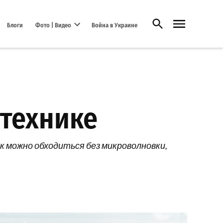
Открыть поиск
Блоги
Фото | Видео
Война в Украине
Open dropdown menu
технике
к можно обходиться без микроволновки,