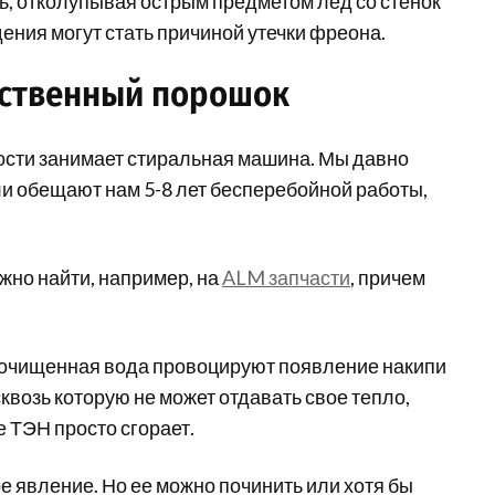
ь, отколупывая острым предметом лед со стенок
ния могут стать причиной утечки фреона.
ественный порошок
ости занимает стиральная машина. Мы давно
ли обещают нам 5-8 лет бесперебойной работы,
жно найти, например, на
ALM запчасти
, причем
неочищенная вода провоцируют появление накипи
квозь которую не может отдавать свое тепло,
е ТЭН просто сгорает.
 явление. Но ее можно починить или хотя бы