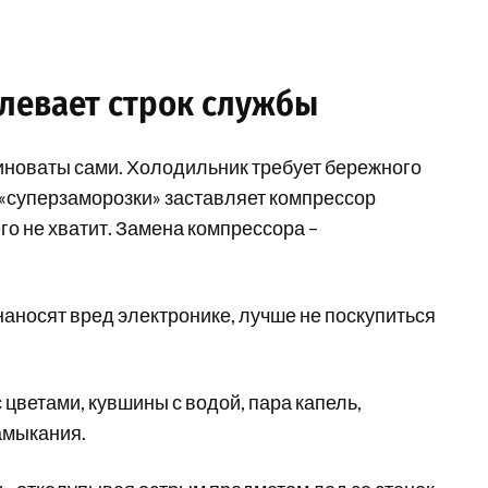
левает строк службы
иноваты сами. Холодильник требует бережного
«суперзаморозки» заставляет компрессор
его не хватит. Замена компрессора –
аносят вред электронике, лучше не поскупиться
 цветами, кувшины с водой, пара капель,
замыкания.