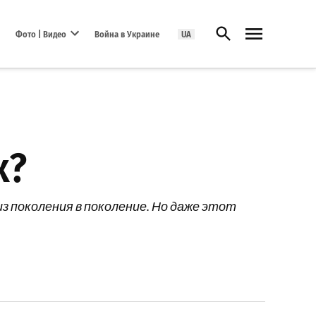
Открыть поиск
Фото | Видео
Война в Украине
UA
Open dropdown menu
х?
з поколения в поколение. Но даже этот