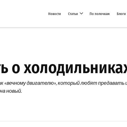
Новости
Статьи
По полочкам
Блоги
Open dropdown menu
ть о холодильника
ак «вечному двигателю», который любят предавать и
на новый.