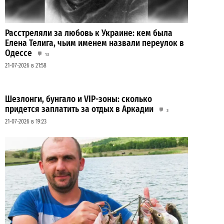
Расстреляли за любовь к Украине: кем была
Елена Телига, чьим именем назвали переулок в
Одессе
13
21-07-2026 в 21:58
Шезлонги, бунгало и VIP-зоны: сколько
придется заплатить за отдых в Аркадии
3
21-07-2026 в 19:23