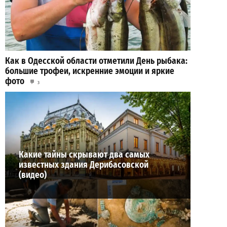
Как в Одесской области отметили День рыбака:
большие трофеи, искренние эмоции и яркие
фото
3
19-07-2026 в 15:19
ВИБОР РЕДАКЦИИ
Какие тайны скрывают два самых
известных здания Дерибасовской
(видео)