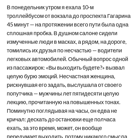
В понедельник утром я ехала 10-м
троллейбусом от вокзала до проспекта Гагарина
45 минут — на протяжении всего пути была одна
сплошная пробка. В душном салоне сидели
измученные люди в масках, а рядом, на дороге,
томились их друзья по несчастью — водители
легковых автомобилей. Обычный вопрос одной
из пассажирок: «Вы выходить будете?» вызвал
целую бурю эмоций. Несчастная женщина,
рискнувшая его задать, выслушала от своего
попутчика — мужчины лет пятидесяти целую
лекцию, прочитанную на повышенных тонах.
Поминутно поглядывая на часы, он едва не
кричал: дескать до остановки еще полчаса
ехать, за это время, может, он вообще
передумает выходить, потому никакого смысла