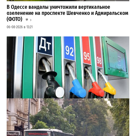
В Одессе вандалы уничтожили вертикальное
озеленение на проспекте Шевченко и Адмиральском
(ФОТО)
3
06-08-2026 в 13:21
Неприятный сюрприз для водителей Одессы: на АЗС
снова взлетели цены
2
28-07-2026 в 06:47
ВИБОР РЕДАКЦИИ