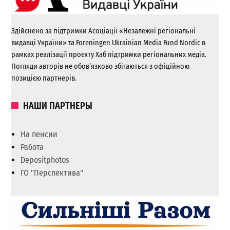
Здійснено за підтримки Асоціації «Незалежні регіональні
видавці України» та Foreningen Ukrainian Media Fund Nordic в
рамках реалізації проєкту Хаб підтримки регіональних медіа.
Погляди авторів не обов’язково збігаються з офіційною
позицією партнерів.
НАШИ ПАРТНЕРЫ
На пенсии
Работа
Depositphotos
ГО "Перспектива"