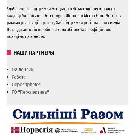
Здійснено за підтримки Асоціації «Незалежні регіональні
видавці України» та Foreningen Ukrainian Media Fund Nordic в
рамках реалізації проєкту Хаб підтримки регіональних медіа.
Погляди авторів не обов’язково збігаються з офіційною
позицією партнерів.
НАШИ ПАРТНЕРЫ
На пенсии
Работа
Depositphotos
ГО "Перспектива"