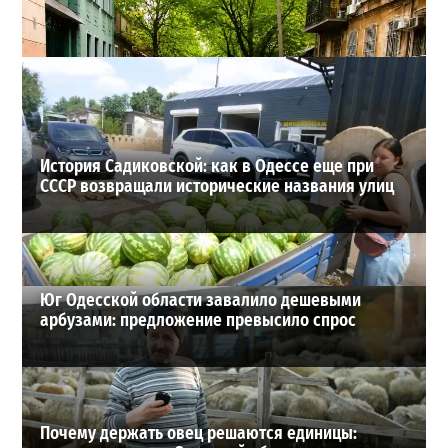
Шезлонги, бунгало и VIP-зоны: сколько придется
заплатить за отдых в Аркадии
3
21-07-2026 в 19:23
ВИБОР РЕДАКЦИИ
История Садиковской: как в Одессе еще при
СССР возвращали исторические названия улиц
Юг Одесской области завалило дешевыми
арбузами: предложение превысило спрос
Почему держать овец решаются единицы: