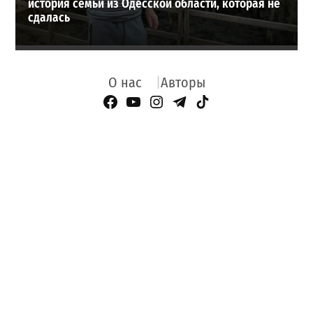
история семьи из Одесской области, которая не
сдалась
О нас
Авторы
Facebook Page
YouTube
Instagram
Telegram
TikTok