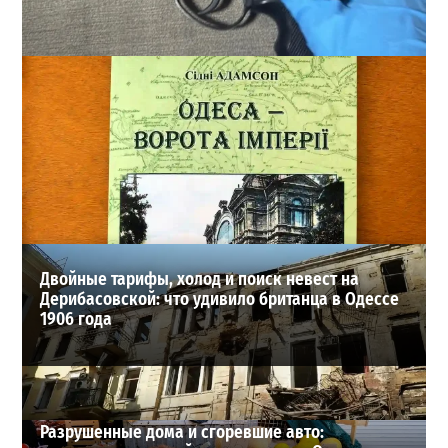
В Одессе стреляли по сотрудникам ТЦК: есть
раненые (ОБНОВЛЕНО)
2
02-08-2026 в 22:15
ВИБОР РЕДАКЦИИ
Двойные тарифы, холод и поиск невест на
Дерибасовской: что удивило британца в Одессе
1906 года
Разрушенные дома и сгоревшие авто: