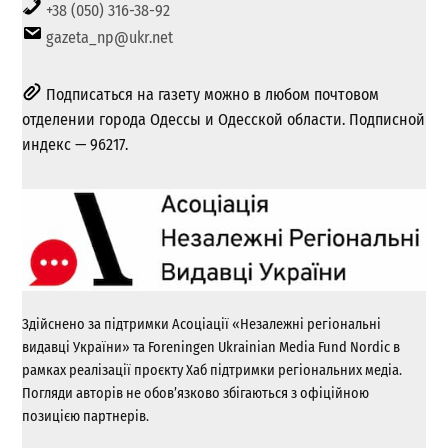
+38 (050) 316-38-92
gazeta_np@ukr.net
Подписаться на газету можно в любом почтовом
отделении города Одессы и Одесской области. Подписной
индекс — 96217.
Здійснено за підтримки Асоціації «Незалежні регіональні
видавці України» та Foreningen Ukrainian Media Fund Nordic в
рамках реалізації проєкту Хаб підтримки регіональних медіа.
Погляди авторів не обов’язково збігаються з офіційною
позицією партнерів.