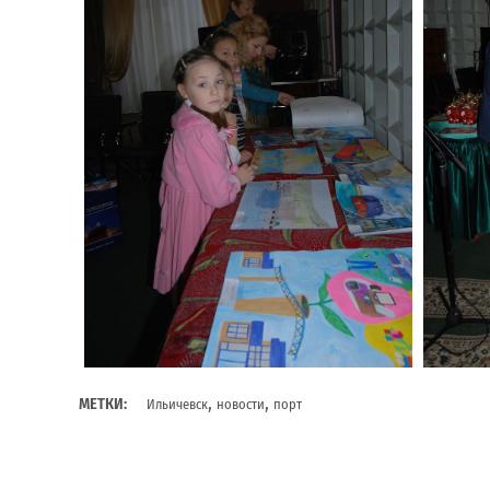
,
,
МЕТКИ:
Ильичевск
новости
порт