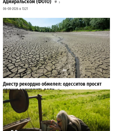
Адмиральском (ФОТО)
3
06-08-2026 в 13:21
Днестр рекордно обмелел: одесситов просят
срочно экономить воду
2
29-07-2026 в 19:28
ВИБОР РЕДАКЦИИ