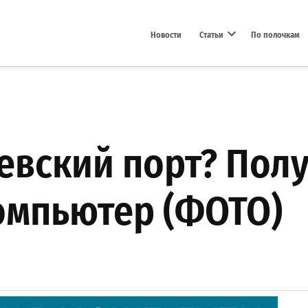
Новости
Статьи
По полочкам
Open dropdown menu
вский порт? Пол
омпьютер (ФОТО)