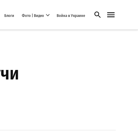
Открыть поиск
Блоги
Фото | Видео
Война в Украине
Open dropdown menu
учи